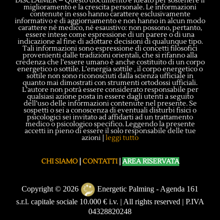
DISCLAIMER – Questo documento è ideato per sostenere il
miglioramento e la crescita personale. Le informazioni
contenute in esso hanno carattere esclusivamente
informativo e di aggiornamento e non hanno in alcun modo
carattere né medico, né esaustivo: non possono, pertanto,
essere intese come espressione di un parere o di una
indicazione al fine di adottare decisioni di qualunque tipo.
Tali informazioni sono espressione di concetti filosofici
provenienti dalle tradizioni orientali, che si rifanno alla
credenza che l’essere umano è anche costituito di un corpo
energetico o sottile. L’energia sottile , il corpo energetico o
sottile non sono riconosciuti dalla scienza ufficiale in
quanto mai dimostrati con strumenti ortodossi ufficiali.
L’autore non potrà essere considerato responsabile per
qualsiasi azione posta in essere dagli utenti a seguito
dell’uso delle informazioni contenute nel presente. Se
sospetti o sei a conoscenza di eventuali disturbi fisici o
psicologici sei invitato ad affidarti ad un trattamento
medico o psicologico specifico. Leggendo la presente
accetti in pieno di essere il solo responsabile delle tue
azioni |
leggi tutto
CHI SIAMO
|
CONTATTI
|
AREA RISERVATA
Copyright © 2026
Energetic Palming - Agenda 161
s.r.l. capitale sociale 10.000 € i.v. | All rights reserved | P.IVA
04328820248