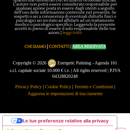
quanto mai dimostrati con strumenti ortodossi ufficiali.
L’autore non potrà essere considerato responsabile per
qualsiasi azione posta in essere dagli utenti a seguito
dell’uso delle informazioni contenute nel presente. Se
sospetti o sei a conoscenza di eventuali disturbi fisici o
psicologici sei invitato ad affidarti ad un trattamento
medico o psicologico specifico. Leggendo la presente
accetti in pieno di essere il solo responsabile delle tue
azioni |
leggi tutto
CHI SIAMO
|
CONTATTI
|
AREA RISERVATA
Copyright © 2026
Energetic Palming - Agenda 161
s.r.l. capitale sociale 10.000 € i.v. | All rights reserved | P.IVA
04328820248
Privacy Policy
|
Cookie Policy
|
Termini e Condizioni
|
Aggiorna le impostazioni di tracciamento
Le tue preferenze relative alla privacy