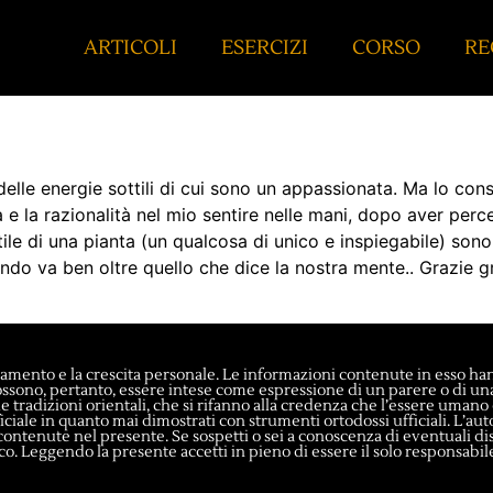
ARTICOLI
ESERCIZI
CORSO
RE
lle energie sottili di cui sono un appassionata. Ma lo consi
a e la razionalità nel mio sentire nelle mani, dopo aver perc
ile di una pianta (un qualcosa di unico e inspiegabile) sono 
ondo va ben oltre quello che dice la nostra mente.. Grazie g
mento e la crescita personale. Le informazioni contenute in esso ha
ono, pertanto, essere intese come espressione di un parere o di una i
 tradizioni orientali, che si rifanno alla credenza che l’essere umano è
fficiale in quanto mai dimostrati con strumenti ortodossi ufficiali. L’a
contenute nel presente. Se sospetti o sei a conoscenza di eventuali distu
o. Leggendo la presente accetti in pieno di essere il solo responsabile