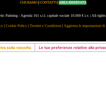
CHI SIAMO
|
CONTATTI
|
AREA RISERVATA
ic Palming - Agenda 161 s.r.l. capitale sociale 10.000 € i.v. | All rig
cy
|
Cookie Policy
|
Termini e Condizioni
|
Aggiorna le impostazioni di
iva sulla raccolta
Le tue preferenze relative alla priva