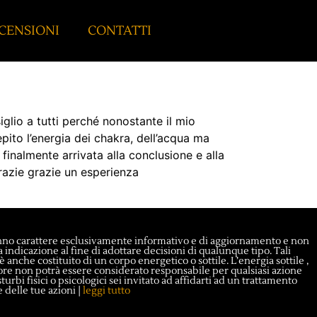
CENSIONI
CONTATTI
glio a tutti perché nonostante il mio
epito l’energia dei chakra, dell’acqua ma
finalmente arrivata alla conclusione e alla
razie grazie un esperienza
nno carattere esclusivamente informativo e di aggiornamento e non
ndicazione al fine di adottare decisioni di qualunque tipo. Tali
 anche costituito di un corpo energetico o sottile. L’energia sottile ,
utore non potrà essere considerato responsabile per qualsiasi azione
rbi fisici o psicologici sei invitato ad affidarti ad un trattamento
 delle tue azioni |
leggi tutto