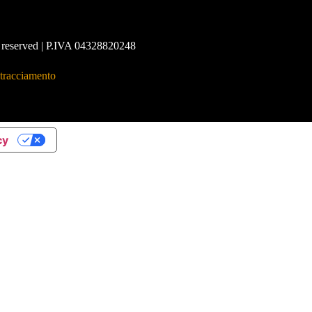
hts reserved | P.IVA 04328820248
 tracciamento
cy