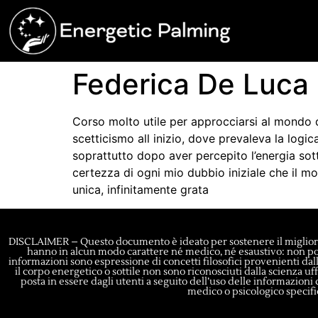
Federica De Luca
Corso molto utile per approcciarsi al mondo de
scetticismo all inizio, dove prevaleva la logic
soprattutto dopo aver percepito l’energia sott
certezza di ogni mio dubbio iniziale che il m
unica, infinitamente grata
DISCLAIMER – Questo documento è ideato per sostenere il migliora
hanno in alcun modo carattere né medico, né esaustivo: non poss
informazioni sono espressione di concetti filosofici provenienti dalle
il corpo energetico o sottile non sono riconosciuti dalla scienza u
posta in essere dagli utenti a seguito dell’uso delle informazioni 
medico o psicologico specific