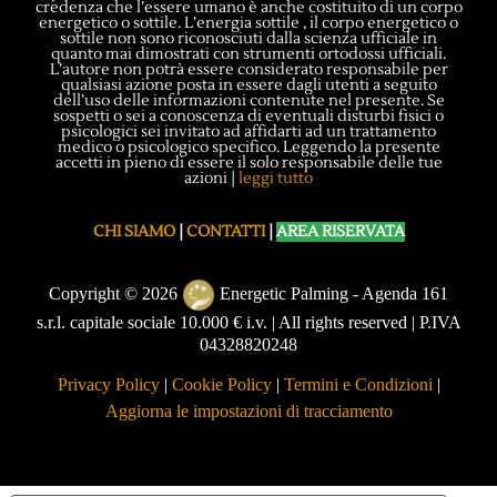
credenza che l’essere umano è anche costituito di un corpo
energetico o sottile. L’energia sottile , il corpo energetico o
sottile non sono riconosciuti dalla scienza ufficiale in
quanto mai dimostrati con strumenti ortodossi ufficiali.
L’autore non potrà essere considerato responsabile per
qualsiasi azione posta in essere dagli utenti a seguito
dell’uso delle informazioni contenute nel presente. Se
sospetti o sei a conoscenza di eventuali disturbi fisici o
psicologici sei invitato ad affidarti ad un trattamento
medico o psicologico specifico. Leggendo la presente
accetti in pieno di essere il solo responsabile delle tue
azioni |
leggi tutto
CHI SIAMO
|
CONTATTI
|
AREA RISERVATA
Copyright © 2026
Energetic Palming - Agenda 161
s.r.l. capitale sociale 10.000 € i.v. | All rights reserved | P.IVA
04328820248
Privacy Policy
|
Cookie Policy
|
Termini e Condizioni
|
Aggiorna le impostazioni di tracciamento