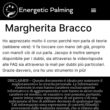
Margherita Bracco
Ho apprezzato molto il corso perché non parla di teorie
(sebbene vere): ti fa toccare con mano (eh già, proprio
con mano!) ciò di cui parla. Jacopo è inoltre sempre
disponibile per i dubbi, sia attraverso le videorisposte
alle FAQ sia attraverso la mail per dubbi più particolari.
Grazie davvero, ora ho uno strumento in più!
DISCLAIMER – Questo documento è ideato per sostenere il
miglioramento e la crescita personale. Le informazioni
contenute in esso hanno carattere esclusivamente
informativo e di aggiornamento e non hanno in alcun modo
carattere né medico, né esaustivo: non possono, pertanto,
essere intese come espressione di un parere o di una
indicazione al fine di adottare decisioni di qualunque tipo.
Tali informazioni sono espressione di concetti filosofici
provenienti dalle tradizioni orientali, che si rifanno alla