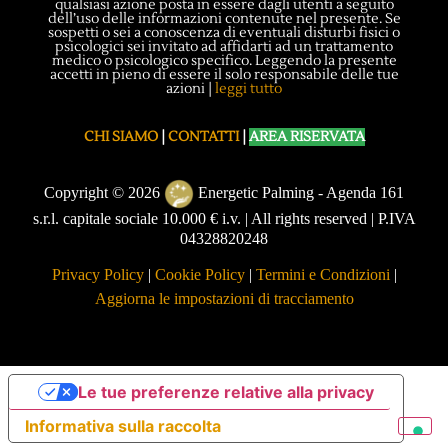
qualsiasi azione posta in essere dagli utenti a seguito
dell’uso delle informazioni contenute nel presente. Se
sospetti o sei a conoscenza di eventuali disturbi fisici o
psicologici sei invitato ad affidarti ad un trattamento
medico o psicologico specifico. Leggendo la presente
accetti in pieno di essere il solo responsabile delle tue
azioni |
leggi tutto
CHI SIAMO
|
CONTATTI
|
AREA RISERVATA
Copyright © 2026
Energetic Palming - Agenda 161
s.r.l. capitale sociale 10.000 € i.v. | All rights reserved | P.IVA
04328820248
Privacy Policy
|
Cookie Policy
|
Termini e Condizioni
|
Aggiorna le impostazioni di tracciamento
Le tue preferenze relative alla privacy
Informativa sulla raccolta