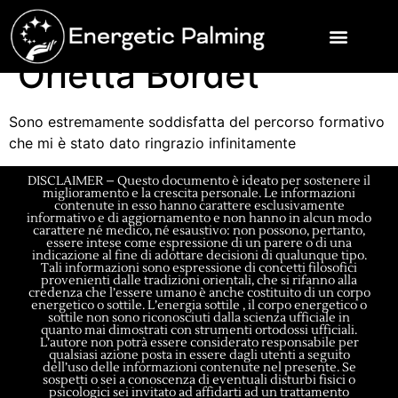
Orietta Bordet
Sono estremamente soddisfatta del percorso formativo
che mi è stato dato ringrazio infinitamente
DISCLAIMER – Questo documento è ideato per sostenere il
miglioramento e la crescita personale. Le informazioni
contenute in esso hanno carattere esclusivamente
informativo e di aggiornamento e non hanno in alcun modo
carattere né medico, né esaustivo: non possono, pertanto,
essere intese come espressione di un parere o di una
indicazione al fine di adottare decisioni di qualunque tipo.
Tali informazioni sono espressione di concetti filosofici
provenienti dalle tradizioni orientali, che si rifanno alla
credenza che l’essere umano è anche costituito di un corpo
energetico o sottile. L’energia sottile , il corpo energetico o
sottile non sono riconosciuti dalla scienza ufficiale in
quanto mai dimostrati con strumenti ortodossi ufficiali.
L’autore non potrà essere considerato responsabile per
qualsiasi azione posta in essere dagli utenti a seguito
dell’uso delle informazioni contenute nel presente. Se
sospetti o sei a conoscenza di eventuali disturbi fisici o
psicologici sei invitato ad affidarti ad un trattamento