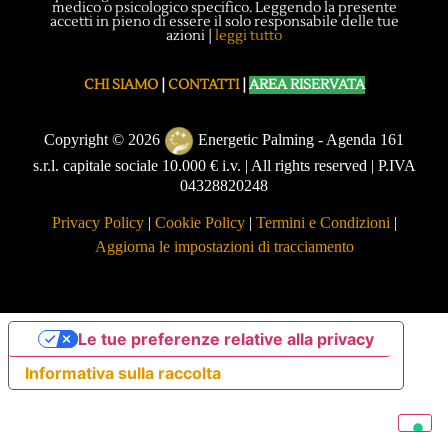
medico o psicologico specifico. Leggendo la presente
accetti in pieno di essere il solo responsabile delle tue
azioni |
leggi tutto
CHI SIAMO
|
CONTATTI
|
AREA RISERVATA
Copyright © 2026
Energetic Palming - Agenda 161
s.r.l. capitale sociale 10.000 € i.v. | All rights reserved | P.IVA
04328820248
Privacy Policy
|
Cookie Policy
|
Termini e Condizioni
|
Aggiorna le impostazioni di tracciamento
Le tue preferenze relative alla privacy
Informativa sulla raccolta