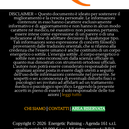
DISCLAIMER – Questo documento è ideato per sostenere il
miglioramento e la crescita personale. Le informazioni
contenute in esso hanno carattere esclusivamente
informativo e di aggiornamento e non hanno in alcun modo
carattere né medico, né esaustivo: non possono, pertanto,
essere intese come espressione di un parere o di una
indicazione al fine di adottare decisioni di qualunque tipo.
Tali informazioni sono espressione di concetti filosofici
provenienti dalle tradizioni orientali, che si rifanno alla
credenza che l’essere umano è anche costituito di un corpo
energetico o sottile. L’energia sottile , il corpo energetico o
sottile non sono riconosciuti dalla scienza ufficiale in
quanto mai dimostrati con strumenti ortodossi ufficiali.
L’autore non potrà essere considerato responsabile per
qualsiasi azione posta in essere dagli utenti a seguito
dell’uso delle informazioni contenute nel presente. Se
sospetti o sei a conoscenza di eventuali disturbi fisici o
psicologici sei invitato ad affidarti ad un trattamento
medico o psicologico specifico. Leggendo la presente
accetti in pieno di essere il solo responsabile delle tue
azioni |
leggi tutto
CHI SIAMO
|
CONTATTI
|
AREA RISERVATA
Copyright © 2026
Energetic Palming - Agenda 161 s.r.l.