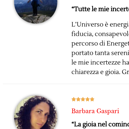
“Tutte le mie incer
L’Universo è energia
fiducia, consapevol
percorso di Energet
portato tanta seren
le mie incertezze h
chiarezza e gioia. 





Barbara Gaspari
“La gioia nel cominci