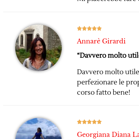





Annarè Girardi
“Davvero molto util
Davvero molto util
perfezionare le pro
corso fatto bene!





Georgiana Diana L