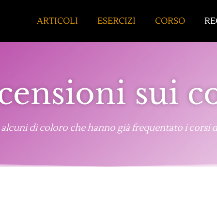
ARTICOLI
ESERCIZI
CORSO
RE
censioni sui co
lcuni di coloro che hanno già frequentato i corsi 