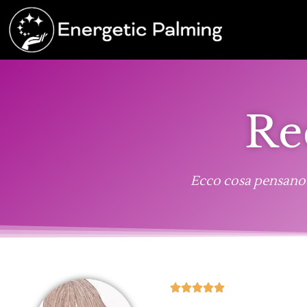
Re
Ecco cosa pensano a




