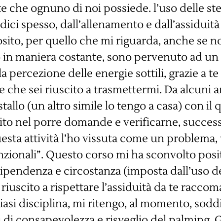
e che ognuno di noi possiede. l’uso delle stes
ci spesso, dall’allenamento e dall’assiduità 
osito, per quello che mi riguarda, anche se n
o in maniera costante, sono pervenuto ad un
 percezione delle energie sottili, grazie a te 
e che sei riuscito a trasmettermi. Da alcuni
tallo (un altro simile lo tengo a casa) con il
rcito nel porre domande e verificarne, succes
esta attività l’ho vissuta come un problema, 
zionali”. Questo corso mi ha sconvolto posi
 dipendenza e circostanza (imposta dall’uso 
iuscito a rispettare l’assiduità da te raccom
iasi disciplina, mi ritengo, al momento, soddis
i di consapevolezza e risveglio del palming. G