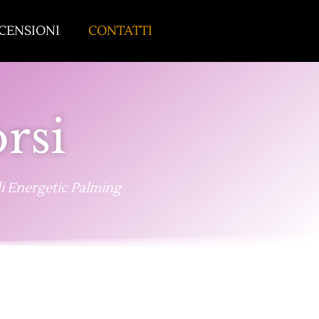
CENSIONI
CONTATTI
rsi
di Energetic Palming