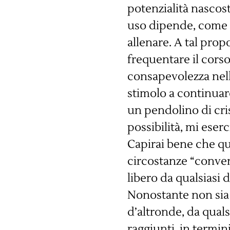
potenzialità nascost
uso dipende, come di
allenare. A tal prop
frequentare il cors
consapevolezza nella
stimolo a continuar
un pendolino di cris
possibilità, mi ese
Capirai bene che qu
circostanze “conven
libero da qualsiasi
Nonostante non sia r
d’altronde, da quals
raggiunti, in termin