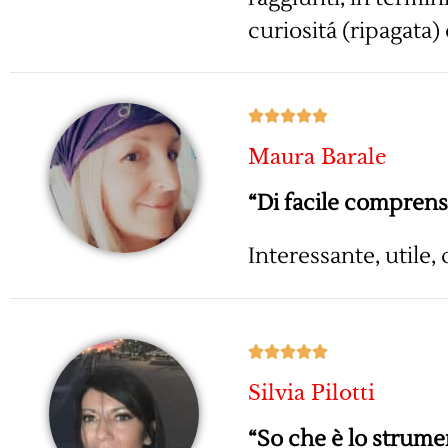
curiositá (ripagata)





Maura Barale
“Di facile comprensi
Interessante, utile,





Silvia Pilotti
“So che è lo strume