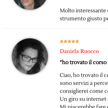
Molto interessante 
strumento giusto pe





Daniela Ruocco
“ho trovato il corso 
Ciao, ho trovato il c
sono servizi a perc
consiglierei come co
Un giro su internet 
Mi piacerebbe fare e