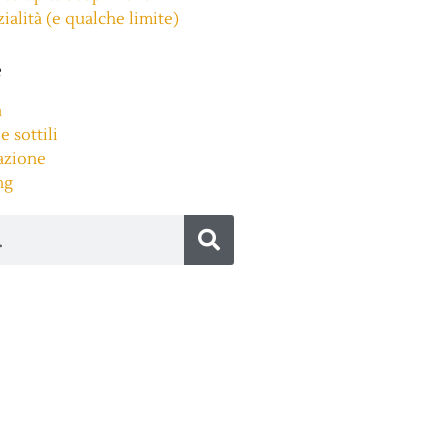
ialità (e qualche limite)
e
a
e sottili
azione
ng