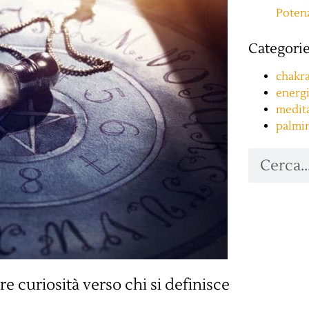
Potenz
Categori
chakr
energi
medit
palmi
re curiosità verso chi si definisce