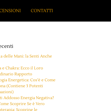
CENSIONI
CONTATTI
recenti
a delle Mani: la Senti Anche
 e Chakra: Ecco il Loro
rdinario Rapporto
ogia Energetica: Cos’è e Come
na (Contiene 3 Potenti
azioni)
ti Addosso Energia Negativa?
Come Scoprire Se è Vero
erapia: Scoprine le