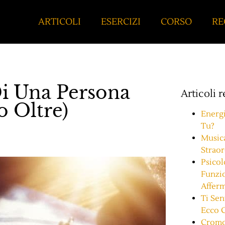
ARTICOLI
ESERCIZI
CORSO
RE
Di Una Persona
Articoli 
o Oltre)
Energi
Tu?
Musica
Strao
Psicol
Funzio
Afferm
Ti Sen
Ecco 
Cromot